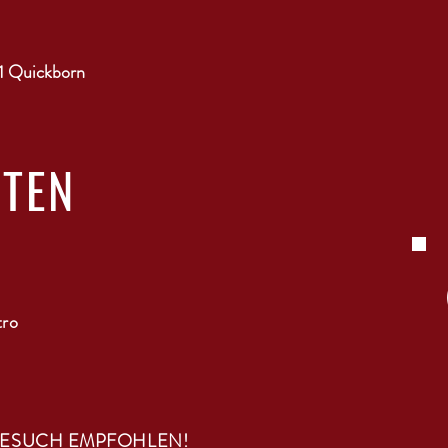
1 Quickborn
ITEN
tro
BESUCH EMPFOHLEN!