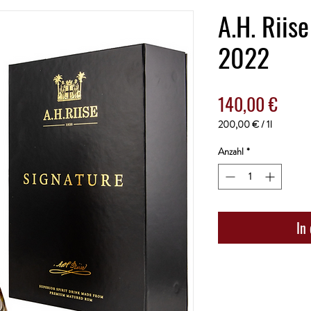
A.H. Riis
2022
Preis
140,00 €
200,00 €
/
1l
200,00 €
pro
Anzahl
*
1
Liter
In