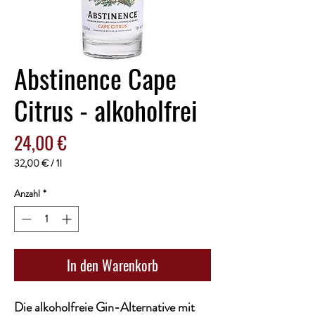
Abstinence Cape
Citrus - alkoholfrei
Preis
24,00 €
32,00 €
/
1l
32,00 €
pro
Anzahl
*
1
Liter
In den Warenkorb
Die alkoholfreie Gin-Alternative mit