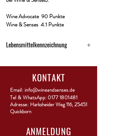
bei Wine & Senses).
Wine Advocate 90 Punkte
Wine & Senses 4.1 Punkte
Lebensmittelkennzeichnung
Kategorie: Rotwein
Land: Spanien
Alkoholgehalt: 15%
KONTAKT
Restsüsse ca. 0,9 g/L
Restsäure ca. 5,7 g/L
Qualitätsstufe: DOCA
Email:
info@wineandsenses.de
Region: Priorat
Tel & WhatsApp:
0177 1801481
Ausbau: 24 Monate Reifung in Eichenholz
Adresse:
Harksheider Weg 116, 25451
Enhält Sulfite: ja
Quickborn
Rebsorte: Garnacha, Cariñena
Temperatur: von 15 – 18 °C
ANMELDUNG