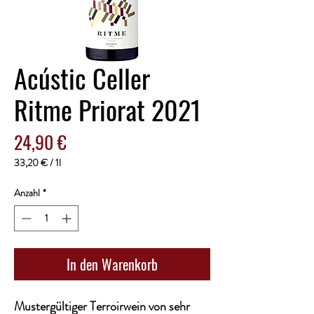
Acústic Celler
Ritme Priorat 2021
Preis
24,90 €
33,20 €
/
1l
33,20 €
pro
Anzahl
*
1
Liter
In den Warenkorb
Mustergültiger Terroirwein von sehr