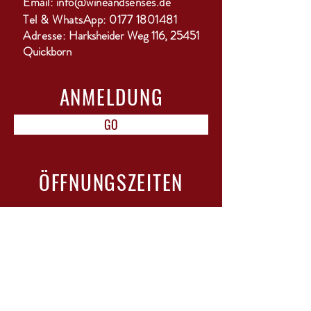
Email:
info@wineandsenses.de
Tel & WhatsApp:
0177 1801481
Adresse:
Harksheider Weg 116, 25451
Quickborn
ANMELDUNG
GO
ÖFFNUNGSZEITEN
Mo-Di: geschlossen
Mi-Do: 15-18 Uhr
Fr: 10-12 Uhr & 15-22 Uhr mit Bistro
Sa: 11-13 Uhr
Sonntag / Feiertage: geschlossen