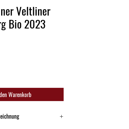
er Veltliner
rg Bio 2023
 den Warenkorb
zeichnung