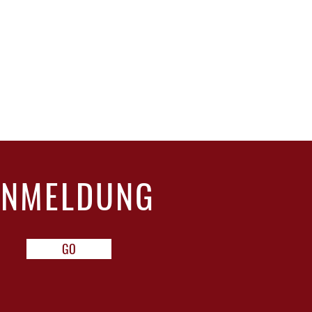
ner
 °C
ANMELDUNG
GO