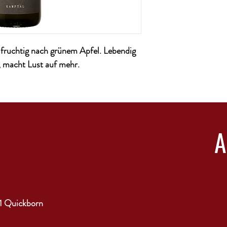
Land: Österreich
Alkoholgehalt: 12,5%
Region: Kamptal
Ausbau: Stahltank
h fruchtig nach grünem Apfel. Lebendig
Enhält Sulfite: ja
Rebsorte: Grüner Velti
, macht Lust auf mehr.
Temperatur: von 9 - 12
1 Quickborn