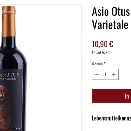
Asio Otus
Varietale 
Preis
10,90 €
14,53 €
/
1l
14,53 €
pro
Anzahl
*
1
Liter
In
Lebensmittelkenn
Kategorie: Rotwein