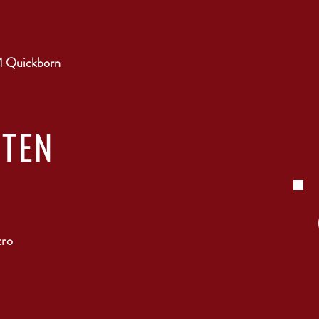
1 Quickborn
ITEN
tro