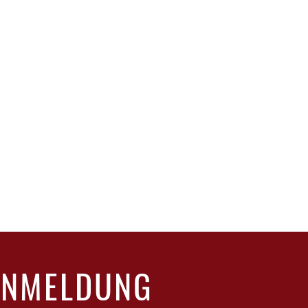
L
vignon, Merlot, Syrah
 °C
ANMELDUNG