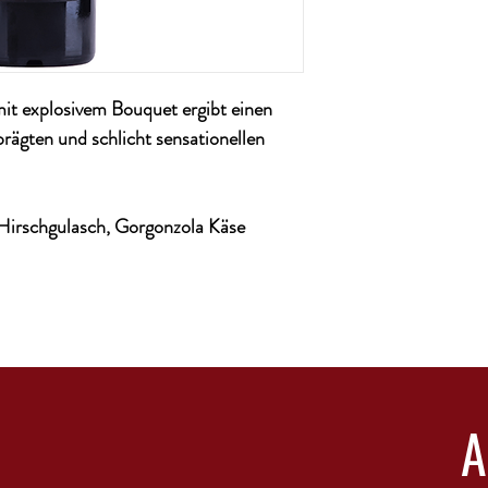
Land: Italien
Alkoholgehalt: 13,0%
Restsüße: ca. 18,0 g/L
Gesamtsäure: ca. 5,1 g/
t explosivem Bouquet ergibt einen
Ausbau: Stahltank
Region: multi-regional
prägten und schlicht sensationellen
Enhält Sulfite: ja
Rebsorte: Cabernet Sau
Temperatur: von 10-12
 Hirschgulasch, Gorgonzola Käse