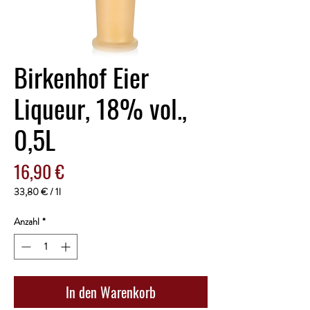
Birkenhof Eier
Liqueur, 18% vol.,
0,5L
Preis
16,90 €
33,80 €
/
1l
33,80 €
pro
Anzahl
*
1
Liter
In den Warenkorb