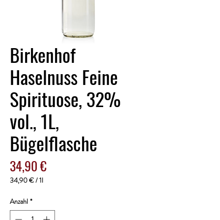
Birkenhof
Haselnuss Feine
Spirituose, 32%
vol., 1L,
Bügelflasche
Preis
34,90 €
34,90 €
/
1l
34,90 €
pro
Anzahl
*
1
Liter