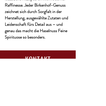
Raffinesse. Jeder Birkenhof-Genuss
zeichnet sich durch Sorgfalt in der
Herstellung, ausgewählte Zutaten und
Leidenschaft fürs Detail aus – und
genau das macht die Haselnuss Feine
Spirituose so besonders.
KONTAKT
Email:
info@wineandsenses.de
Tel & WhatsApp:
0177 1801481
Adresse:
Harksheider Weg 116, 25451
Quickborn
ANMELDUNG