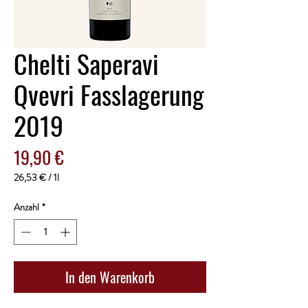
Chelti Saperavi
Qvevri Fasslagerung
2019
Preis
19,90 €
26,53 €
/
1l
26,53 €
pro
Anzahl
*
1
Liter
In den Warenkorb