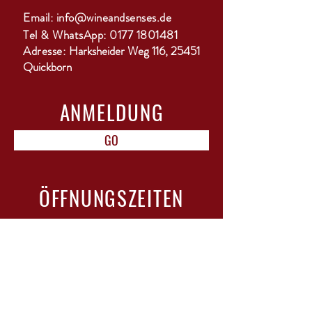
Email:
info@wineandsenses.de
Tel & WhatsApp:
0177 1801481
Adresse:
Harksheider Weg 116, 25451
Quickborn
ANMELDUNG
GO
ÖFFNUNGSZEITEN
Mo-Di: geschlossen
Mi-Do: 15-18 Uhr
Fr: 10-12 Uhr & 15-22 Uhr mit Bistro
Sa: 11-13 Uhr
Sonntag / Feiertage: geschlossen