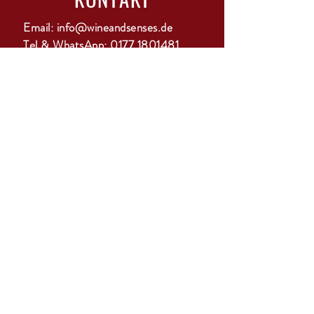
Email:
info@wineandsenses.de
Tel & WhatsApp:
0177 1801481
Adresse:
Harksheider Weg 116, 25451
Quickborn
ANMELDUNG
GO
ÖFFNUNGSZEITEN
Mo-Di: geschlossen
Mi-Do: 15-18 Uhr
Fr: 10-12 Uhr & 15-22 Uhr mit Bistro
Sa: 11-13 Uhr