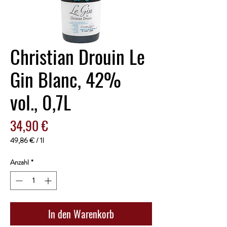
Christian Drouin Le
Gin Blanc, 42%
vol., 0,7L
Preis
34,90 €
49,86 €
/
1l
49,86 €
pro
Anzahl
*
1
Liter
In den Warenkorb