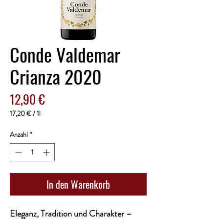
Conde Valdemar
Crianza 2020
Preis
12,90 €
17,20 €
/
1l
17,20 €
pro
Anzahl
*
1
Liter
In den Warenkorb
Eleganz, Tradition und Charakter –