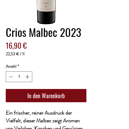
Crios Malbec 2023
Preis
16,90 €
22,53 €
/
1l
22,53 €
pro
Anzahl
*
1
Liter
In den Warenkorb
Ein frischer, reiner Ausdruck der
Vielfalt, dieser Malbec zeigt Aromen
von Veilchen, Kirschen und Gewürzen.