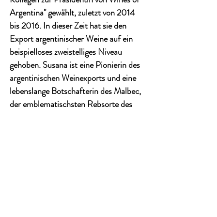
Argentina" gewählt, zuletzt von 2014
bis 2016. In dieser Zeit hat sie den
Export argentinischer Weine auf ein
beispielloses zweistelliges Niveau
gehoben. Susana ist eine Pionierin des
argentinischen Weinexports und eine
lebenslange Botschafterin des Malbec,
der emblematischsten Rebsorte des
Landes.
Tim Atkin: 90 Punkte (Jg. 2021)
James Suckling: 91 Punkte (Jg. 2021)
Robert Parker / The Wine Advocate:
90 Punkte (Jg. 2020)
Wine & Senses: 4,1 Punkte