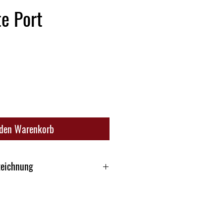
e Port
 den Warenkorb
zeichnung
Porto Cruz H