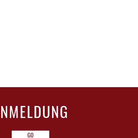
UGEBIET Portugal, Douro
ebsorten aus dem Douro-Tal
| SÄURE * 19 % vol | 105,2 g/l | 3,4
0 °C
llenge 2019 SILBER | Concours
 2016 SILBER l Bacchus l 2018 SILBER l
es l 2018 SILBER l Wine
ANMELDUNG
GO