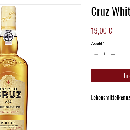
Cruz Whit
Preis
19,00 €
Anzahl
*
In
Lebensmittelkenn
FARBNUANCE golden
GESCHMACK Süß
AUSBAU Eichenfass
MARKE | PRODUZENT 