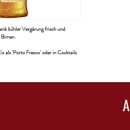
ERKUNFTSLAND, ANBA
REBSORTE(N) Weiße R
ALKOHOL | RESTZUCKER 
g/l
TRINKTEMPERATUR 1
 dank kühler Vergärung frisch und
AUSZEICHNUNGEN
 Birnen.
Gold Wine Masters Cha
Mondial De Bruxelles |
s 'Porto Fresco' oder in Cocktails
Monde Sélction Bruxell