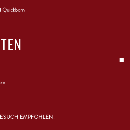
1 Quickborn
ITEN
tro
BESUCH EMPFOHLEN!