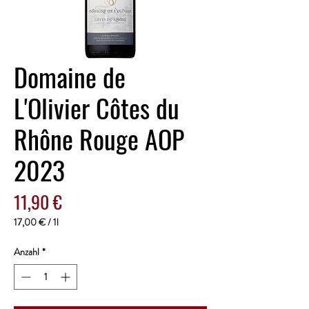
Domaine de
L'Olivier Côtes du
Rhône Rouge AOP
2023
Preis
11,90 €
17,00 €
/
1l
17,00 €
pro
Anzahl
*
1
Liter