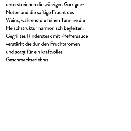
unterstreichen die würzigen Garrigue-
Noten und die saftige Frucht des
Weins, während die feinen Tannine die
Fleischstruktur harmonisch begleiten.
Gegrilltes Rindersteak mit Pfeffersauce
verstärkt die dunklen Fruchtaromen
und sorgt für ein kraftvolles
Geschmackserlebnis.
Wine & Senses: 3.9 Punkte
Lebensmittelkennzeichnung
Kategorie: Rotwein
Land: Frankreich
Alkoholgehalt: 13.5%
KONTAKT
Restzucker: ca. 0,4 g/L
Restsäure: ca. 2,9 g/L