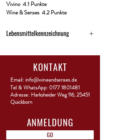
Vivino 4.1 Punkte
Wine & Senses 4.2 Punkte
Lebensmittelkennzeichnung
Kategorie: Rotwein
Land: Frankreich
Alkoholgehalt: 13%
KONTAKT
Restsüsse: ca. 2,0 g/L
Restsäure: ca. 6,9 g/L
Qualitätsstufe: AOP
Email:
info@wineandsenses.de
Region: Aloxe-Corton, Burgund
Tel & WhatsApp:
0177 1801481
Ausbau: Stahl, Reifung u.a. in Foudres
Adresse:
Harksheider Weg 116, 25451
Enhält Sulfite: ja
Quickborn
Rebsorte: Pinot Noir
Temperatur: von 15 – 18 °C
ANMELDUNG
GO