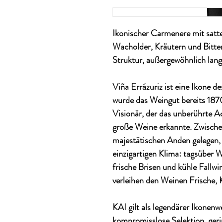
Ikonischer Carmenere mit satte
Wacholder, Kräutern und Bitter
Struktur, außergewöhnlich lang
Viña Errázuriz ist eine Ikone 
wurde das Weingut bereits 187
Visionär, der das unberührte Ac
große Weine erkannte. Zwische
majestätischen Anden gelegen, 
einzigartigen Klima: tagsüber
frische Brisen und kühle Fallw
verleihen den Weinen Frische, K
KAI gilt als legendärer Ikonenw
kompromisslose Selektion, ger