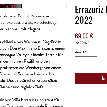
Errazuriz
2022
r, dunkler Frucht, Noten von
schokolade, dichte, vielschichtige
er Nachhall mit Eleganz
Preis
69,00 €
des chilenischen Weinbaus. Gegründet
92,00 €
/
1l
92,00 €
0 von Don Maximiano Errázuriz, einem
pro
Anzahl
*
oncagua Valley als ideales Terroir für
1
n dem kühlen Pazifik und den
Liter
profitieren die Weinberge von einem
 Wärme und Sonnenschein, nachts
In
inde. Diese natürlichen Gegensätze
larheit und zugleich Tiefe.
ein von Viña Errazuriz und steht für
inge Erträge und maximale Präzision im