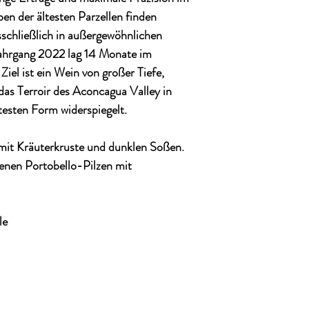
en der ältesten Parzellen finden
sschließlich in außergewöhnlichen
Jahrgang 2022 lag 14 Monate im
iel ist ein Wein von großer Tiefe,
das Terroir des Aconcagua Valley in
testen Form widerspiegelt.
mit Kräuterkruste und dunklen Soßen.
enen Portobello-Pilzen mit
le