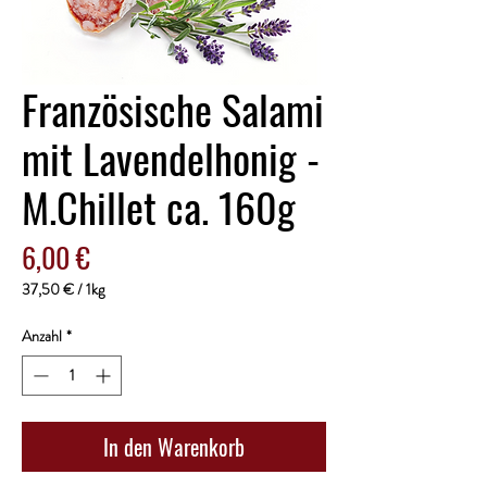
Französische Salami
mit Lavendelhonig -
M.Chillet ca. 160g
Preis
6,00 €
37,50 €
/
1kg
37,50 €
pro
Anzahl
*
1
Kilogramm
In den Warenkorb