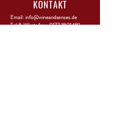
KONTAKT
Email:
info@wineandsenses.de
Tel & WhatsApp:
0177 1801481
Adresse:
Harksheider Weg 116, 25451
Quickborn
ANMELDUNG
GO
ÖFFNUNGSZEITEN
Mo-Di: geschlossen
Mi-Do: 15-18 Uhr
Fr: 10-12 Uhr & 15-22 Uhr mit Bistro
Sa: 11-13 Uhr