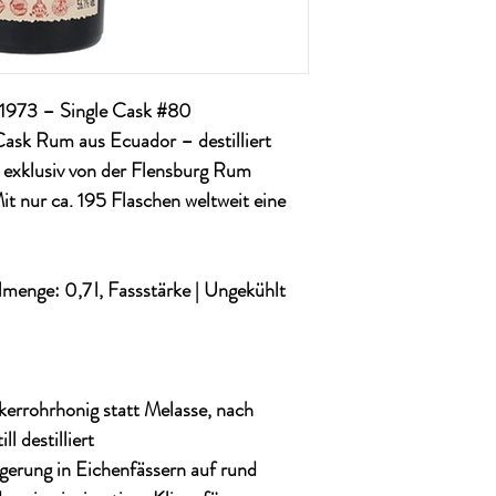
1973 – Single Cask #80
Cask Rum aus Ecuador – destilliert
 exklusiv von der
Flensburg Rum
it nur
ca. 195 Flaschen weltweit
eine
lmenge:
0,7 l, Fassstärke |
Ungekühlt
kerrohrhonig statt Melasse, nach
ll destilliert
gerung in Eichenfässern auf rund