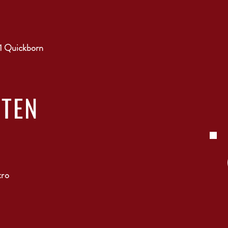
1 Quickborn
ITEN
tro