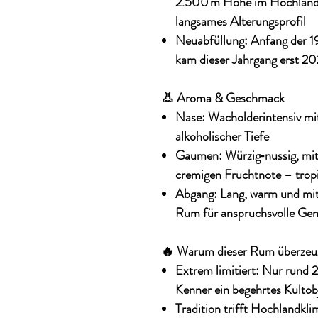
2.500 m Höhe im Hochland –
langsames Alterungsprofil
Neuabfüllung
: Anfang der 1
kam dieser Jahrgang erst 20
👃 Aroma & Geschmack
Nase
: Wacholderintensiv mi
alkoholischer Tiefe
Gaumen
: Würzig‑nussig, mi
cremigen Fruchtnote – tropis
Abgang
: Lang, warm und mit
Rum für anspruchsvolle Gen
🔥 Warum dieser Rum überzeu
Extrem limitiert
: Nur rund 
Kenner ein begehrtes Kulto
Tradition trifft Hochlandkli