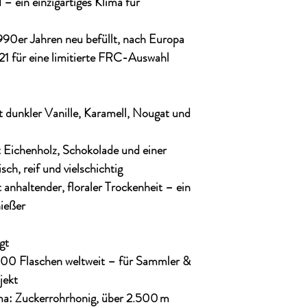
 ein einzigartiges Klima für
990er Jahren neu befüllt, nach Europa
21 für eine limitierte FRC-Auswahl
t dunkler Vanille, Karamell, Nougat und
t Eichenholz, Schokolade und einer
ch, reif und vielschichtig
 anhaltender, floraler Trockenheit – ein
ießer
gt
200 Flaschen weltweit – für Sammler &
bjekt
ma
: Zuckerrohrhonig, über 2.500 m