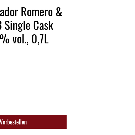
uador Romero &
 Single Cask
% vol., 0,7L
Vorbestellen