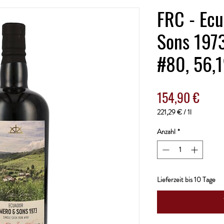
FRC - Ec
Sons 1973
#80, 56,1
Preis
154,90 €
221,29 €
/
1l
221,29 €
pro
Anzahl
*
1
Liter
Lieferzeit bis 10 Tage