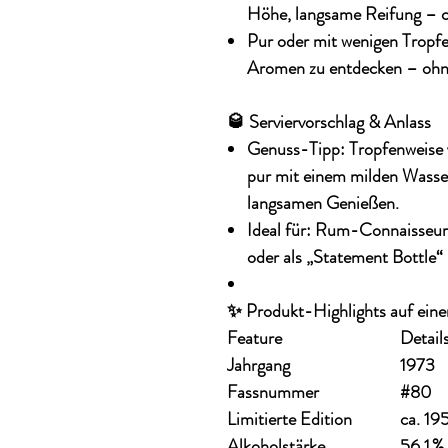
Höhe, langsame Reifung – c
Pur oder mit wenigen Tropf
Aromen zu entdecken – ohn
🥃 Serviervorschlag & Anlass
Genuss-Tipp
: Tropfenweise
pur mit einem milden Wasser
langsamen Genießen.
Ideal für
: Rum-Connaisseurs
oder als „Statement Bottle“
✨ Produkt-Highlights auf eine
Feature
Detail
Jahrgang
1973
Fassnummer
#80
Limitierte Edition
ca. 19
Alkoholstärke
56,1 %