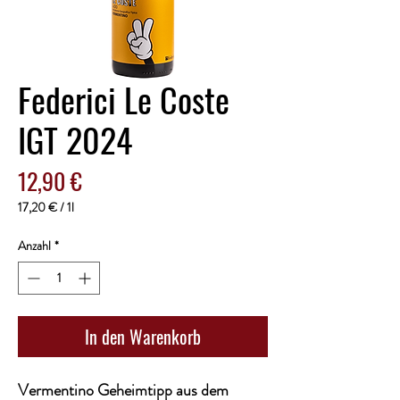
Federici Le Coste
IGT 2024
Preis
12,90 €
17,20 €
/
1l
17,20 €
pro
Anzahl
*
1
Liter
In den Warenkorb
Vermentino Geheimtipp aus dem