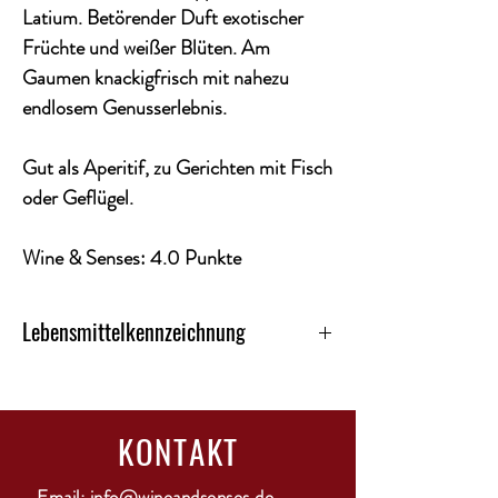
Latium. Betörender Duft exotischer
Früchte und weißer Blüten. Am
Gaumen knackigfrisch mit nahezu
endlosem Genusserlebnis.
Gut als Aperitif, zu Gerichten mit Fisch
oder Geflügel.
Wine & Senses: 4.0 Punkte
Lebensmittelkennzeichnung
Kategorie: Weisswein
Land: Italien
Alkoholgehalt: 13,5%
KONTAKT
Restsüsse 6,5 g/L
Gesamtsäure 5,5 g/L
Region: Lazio
Email:
info@wineandsenses.de