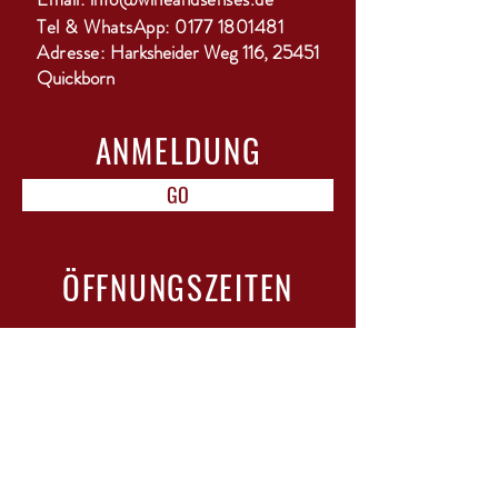
Ausbau: Stahltank
Tel & WhatsApp:
0177 1801481
Enhält Sulfite: ja
Adresse:
Harksheider Weg 116, 25451
Rebsorte: Vermentino
Quickborn
Temperatur: von 8 - 10°C
ANMELDUNG
GO
ÖFFNUNGSZEITEN
Mo-Di: geschlossen
Mi-Do: 15-18 Uhr
Fr: 10-12 Uhr & 15-22 Uhr mit Bistro
Sa: 11-13 Uhr
Sonntag / Feiertage: geschlossen