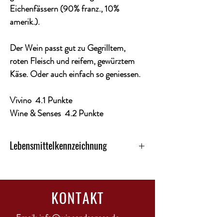
Eichenfässern (90% franz., 10%
amerik.).
Der Wein passt gut zu Gegrilltem,
roten Fleisch und reifem, gewürztem
Käse. Oder auch einfach so geniessen.
Vivino 4.1 Punkte
Wine & Senses 4.2 Punkte
Lebensmittelkennzeichnung
Kategorie: Rotwein
Land: Australien
Alkoholgehalt: 14,5%
KONTAKT
Region: Barossa Valley
Ausbau: 16-monatige Reife im Holzfass
Enhält Sulfite: ja