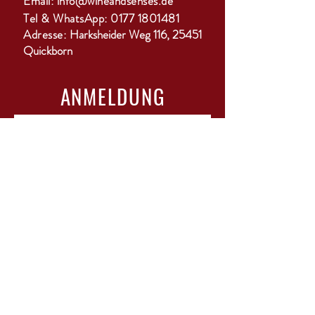
Email:
info@wineandsenses.de
Rebsorte: Shiraz
Tel & WhatsApp:
0177 1801481
Temperatur: von 15 – 18 °C
Adresse:
Harksheider Weg 116, 25451
Quickborn
ANMELDUNG
GO
ÖFFNUNGSZEITEN
Mo-Di: geschlossen
Mi-Do: 15-18 Uhr
Fr: 10-12 Uhr & 15-22 Uhr mit Bistro
Sa: 11-13 Uhr
Sonntag / Feiertage: geschlossen