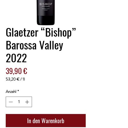
Glaetzer “Bishop”
Barossa Valley
2022
Preis
39,90 €
53,20 €
/
1l
53,20 €
pro
Anzahl
*
1
Liter
In den Warenkorb