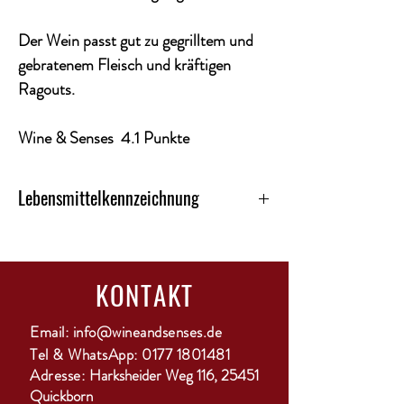
Der Wein passt gut zu gegrilltem und
gebratenem Fleisch und kräftigen
Ragouts.
Wine & Senses 4.1 Punkte
Lebensmittelkennzeichnung
Kategorie: Rotwein
Land: Australien
Alkoholgehalt: 14,5%
KONTAKT
Region: Barossa Valley
Ausbau: 16-monatige Reife im Holzfass
Enhält Sulfite: ja
Email:
info@wineandsenses.de
Rebsorte: Shiraz, Grenache
Tel & WhatsApp:
0177 1801481
Temperatur: von 15 – 18 °C
Adresse:
Harksheider Weg 116, 25451
Quickborn