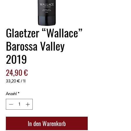
Glaetzer “Wallace”
Barossa Valley
2019
Preis
24,90 €
33,20 €
/
1l
33,20 €
pro
Anzahl
*
1
Liter
In den Warenkorb