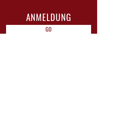
ANMELDUNG
GO
ÖFFNUNGSZEITEN
Mo-Di: geschlossen
Mi-Do: 15-18 Uhr
Fr: 10-12 Uhr & 15-22 Uhr mit Bistro
Sa: 11-13 Uhr
Sonntag / Feiertage: geschlossen
RESERVIERUNG FÜR BISTRO
BESUCH EMPFOHLEN!