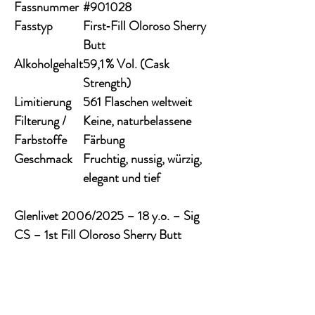
Fassnummer
#901028
Fasstyp
First‑Fill Oloroso Sherry
Butt
Alkoholgehalt
59,1 % Vol. (Cask
Strength)
Limitierung
561 Flaschen weltweit
Filterung /
Keine, naturbelassene
Farbstoffe
Färbung
Geschmack
Fruchtig, nussig, würzig,
elegant und tief
Glenlivet 2006/2025 – 18 y.o. – Sig
CS – 1st Fill Oloroso Sherry Butt
#901028
ist ein außergewöhnlicher
Single Malt für anspruchsvolle
Genießer – kraftvoll, komplex und
geprägt vom klassischen Sherry-