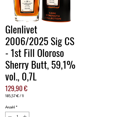
Glenlivet
2006/2025 Sig CS
- 1st Fill Oloroso
Sherry Butt, 59,1%
vol., 0,7L
Preis
129,90 €
185,57 €
/
1l
185,57 €
pro
Anzahl
*
1
Liter