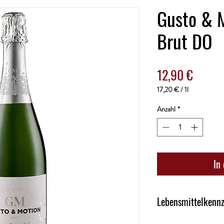
Gusto & 
Brut DO
Preis
12,90 €
17,20 €
/
1l
17,20 €
pro
Anzahl
*
1
Liter
In
Lebensmittelkenn
Kategorie: Schaumwei