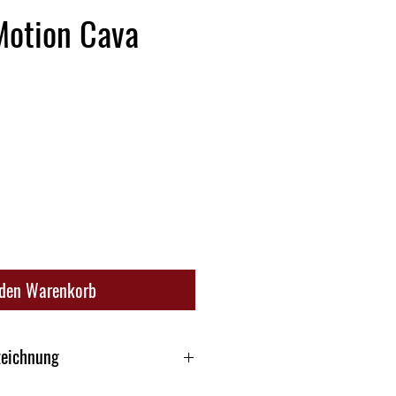
Motion Cava
 den Warenkorb
zeichnung
n