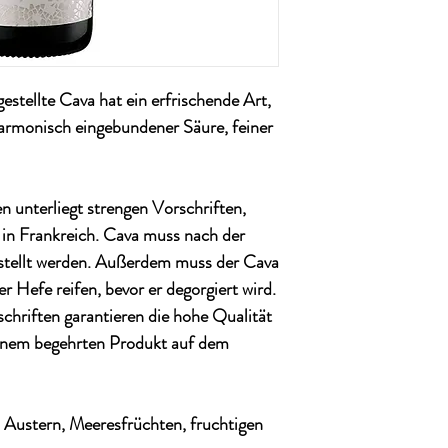
Land: Spanien
Alkoholgehalt: 11,5%
Restsüsse: ca. 9,2 g/L
Restsäure: ca. 3,9 g/L
gestellte Cava hat ein erfrischende Art,
Qualitätsstufe: DO
Region: Penedès, Katal
armonisch eingebundener Säure, feiner
Ausbau: Traditionelle
Enhält Sulfite: ja
Rebsorte: Macabeau, Xa
Temperatur: von 6 – 9
 unterliegt strengen Vorschriften,
in Frankreich. Cava muss nach der
estellt werden. Außerdem muss der Cava
 Hefe reifen, bevor er degorgiert wird.
chriften garantieren die hohe Qualität
einem begehrten Produkt auf dem
, Austern, Meeresfrüchten, fruchtigen