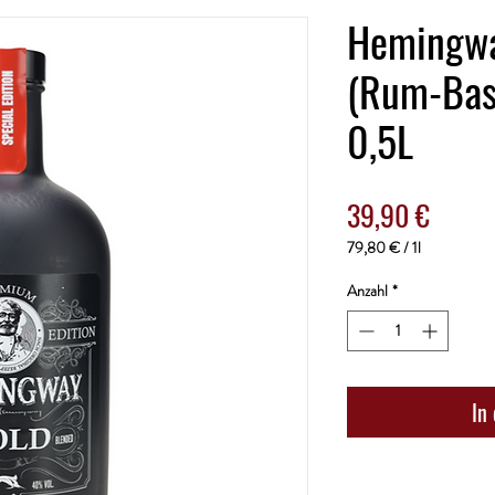
Hemingwa
(Rum-Basi
0,5L
Preis
39,90 €
79,80 €
/
1l
79,80 €
pro
Anzahl
*
1
Liter
In