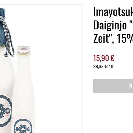
Imayotsu
Daiginjo 
Zeit", 15
Preis
15,90 €
88,33 €
/
1l
88,33 €
pro
1
N
Liter