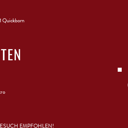
1 Quickborn
ITEN
tro
BESUCH EMPFOHLEN!