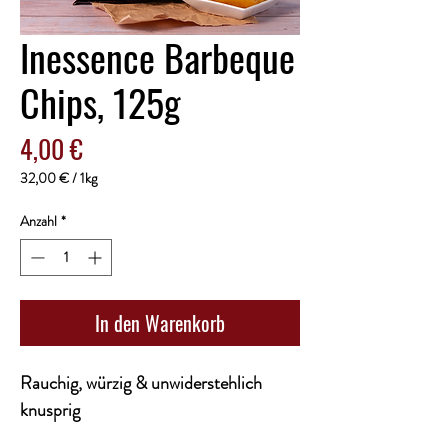
Inessence Barbeque
Chips, 125g
Preis
4,00 €
32,00 €
/
1kg
32,00 €
pro
Anzahl
*
1
Kilogramm
In den Warenkorb
Rauchig, würzig & unwiderstehlich
knusprig