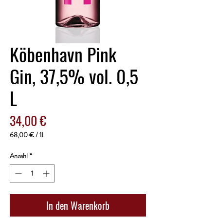
Köbenhavn Pink
Gin, 37,5% vol. 0,5
L
Preis
34,00 €
68,00 €
/
1l
68,00 €
pro
Anzahl
*
1
Liter
In den Warenkorb