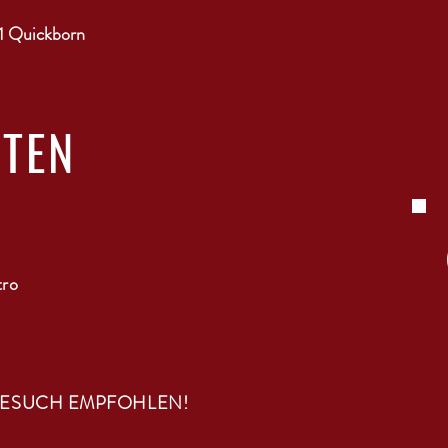
1 Quickborn
ITEN
tro
BESUCH EMPFOHLEN!