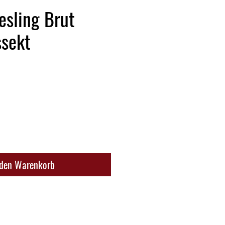
iesling Brut
ssekt
 den Warenkorb