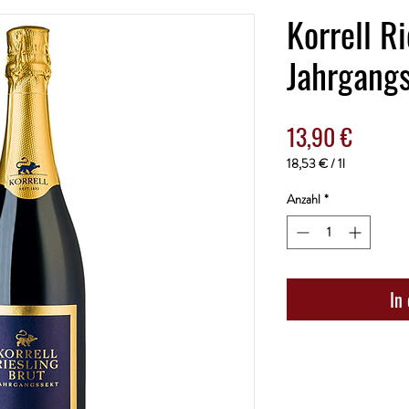
Korrell R
Jahrgang
Preis
13,90 €
18,53 €
/
1l
18,53 €
pro
Anzahl
*
1
Liter
In