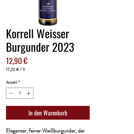
Korrell Weisser
Burgunder 2023
Preis
12,90 €
17,20 €
/
1l
17,20 €
pro
Anzahl
*
1
Liter
In den Warenkorb
Eleganter, feiner Weißburgunder, der