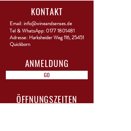
KONTAKT
Email:
info@wineandsenses.de
Tel & WhatsApp:
0177 1801481
Adresse:
Harksheider Weg 116, 25451
Quickborn
ANMELDUNG
GO
ÖFFNUNGSZEITEN
Mo-Di: geschlossen
Mi-Do: 15-18 Uhr
Fr: 10-12 Uhr & 15-22 Uhr mit Bistro