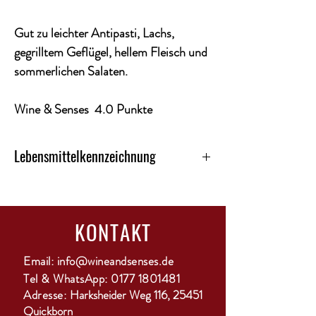
Gut zu leichter Antipasti, Lachs,
gegrilltem Geflügel, hellem Fleisch und
sommerlichen Salaten.
Wine & Senses 4.0 Punkte
Lebensmittelkennzeichnung
Kategorie: Rosé
Land: Frankreich
Alkoholgehalt: 13,0%
KONTAKT
Qualitätsstufe: IGP
Region: Languedoc
Ausbau: Edelstahltank
Email:
info@wineandsenses.de
Enhält Sulfite: ja
Tel & WhatsApp:
0177 1801481
Rebsorte: Syrah, Grenache
Adresse:
Harksheider Weg 116, 25451
Temperatur: von 7 – 10 °C
Quickborn