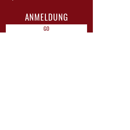
ANMELDUNG
GO
ÖFFNUNGSZEITEN
Mo-Di: geschlossen
Mi-Do: 15-18 Uhr
Fr: 10-12 Uhr & 15-22 Uhr mit Bistro
Sa: 11-13 Uhr
Sonntag / Feiertage: geschlossen
RESERVIERUNG FÜR BISTRO
BESUCH EMPFOHLEN!