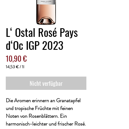
L‘ Ostal Rosé Pays
d‘Oc IGP 2023
Preis
10,90 €
14,53 €
/
1l
14,53 €
pro
Nicht verfügbar
1
Liter
Die Aromen erinnern an Granatapfel
und tropische Früchte mit feinen
Noten von Rosenblättern. Ein
harmonisch-leichter und frischer Rosé.