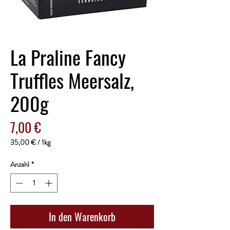
La Praline Fancy
Truffles Meersalz,
200g
Preis
7,00 €
35,00 €
/
1kg
35,00 €
pro
Anzahl
*
1
Kilogramm
In den Warenkorb