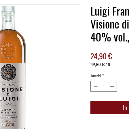
Luigi Fra
Visione di
40% vol.,
Preis
24,90 €
49,80 €
/
1l
49,80 €
pro
Anzahl
*
1
Liter
In