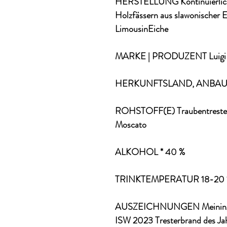
HERSTELLUNG Kontinuierliche D
Holzfässern aus slawonischer E
LimousinEiche
MARKE | PRODUZENT Luigi F
HERKUNFTSLAND, ANBAUGE
ROHSTOFF(E) Traubentrester v
Moscato
ALKOHOL * 40 %
TRINKTEMPERATUR 18-20 
AUSZEICHNUNGEN Meininger
ISW 2023 Tresterbrand des Ja