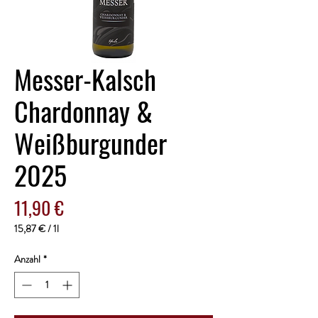
Messer-Kalsch
Chardonnay &
Weißburgunder
2025
Preis
11,90 €
15,87 €
/
1l
15,87 €
pro
Anzahl
*
1
Liter