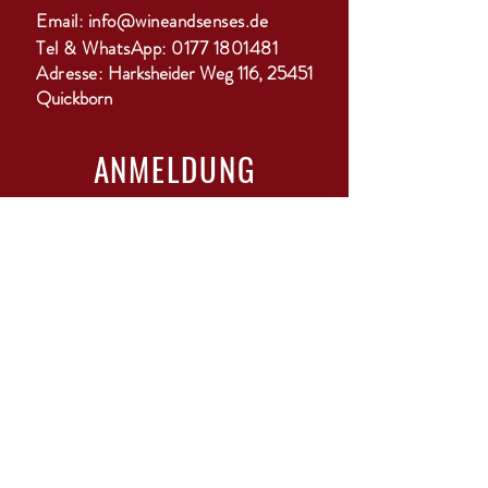
Email:
info@wineandsenses.de
Tel & WhatsApp:
0177 1801481
Adresse:
Harksheider Weg 116, 25451
Quickborn
ANMELDUNG
GO
ÖFFNUNGSZEITEN
Mo-Di: geschlossen
Mi-Do: 15-18 Uhr
Fr: 10-12 Uhr & 15-22 Uhr mit Bistro
Sa: 11-13 Uhr
Sonntag / Feiertage: geschlossen