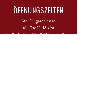
ÖFFNUNGSZEITEN
Mo-Di: geschlossen
Mi-Do: 15-18 Uhr
Fr: 10-12 Uhr & 15-22 Uhr mit Bistro
Sa: 11-13 Uhr
Sonntag / Feiertage: geschlossen
RESERVIERUNG FÜR BISTRO
BESUCH EMPFOHLEN!
Tel & WhatsApp:
0177 1801481
Email:
info@wineandsenses.de
Soziale Medien