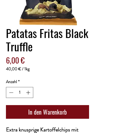
Patatas Fritas Black
Truffle
Preis
6,00 €
40,00 €
/
1kg
40,00 €
pro
Anzahl
*
1
Kilogramm
In den Warenkorb
Extra knusprige Kartoffelchips mit