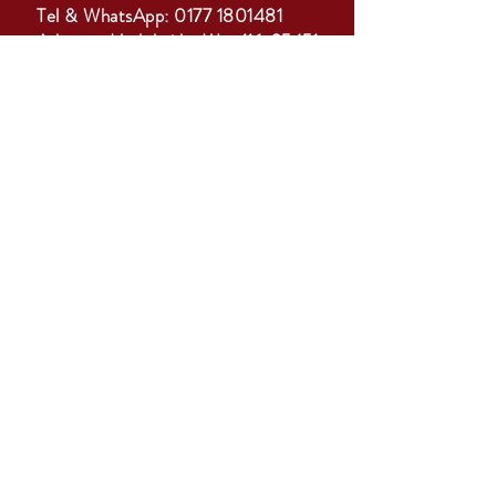
Tel & WhatsApp:
0177 1801481
Adresse:
Harksheider Weg 116, 25451
Quickborn
ANMELDUNG
GO
ÖFFNUNGSZEITEN
Mo-Di: geschlossen
Mi-Do: 15-18 Uhr
Fr: 10-12 Uhr & 15-22 Uhr mit Bistro
Sa: 11-13 Uhr
Sonntag / Feiertage: geschlossen