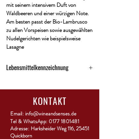
mit seinem intensivem Duft von
Waldbeeren und einer würzigen Note.
Am besten passt der Bio-Lambrusco
zu allen Vorspeisen sowie ausgewählten
Nudelgerichten wie beispielsweise
Lasagne
Lebensmittelkennzeichnung
Kategorie-Rotwein, lieblich
Land-Italien
Alkoholgehalt-8%
KONTAKT
Restsüße-59,6 g/L
Gesamtsäure-6,4 g/L
Region-Emilia
Email:
info@wineandsenses.de
Ausbau-Edelstahltank
Tel & WhatsApp:
0177 1801481
Enthält Sulfite-ja
Adresse:
Harksheider Weg 116, 25451
Rebsorten-Lambrusco (85%), Ancelotta (15%)
Quickborn
Trinktemperatur-12 - 14 °C