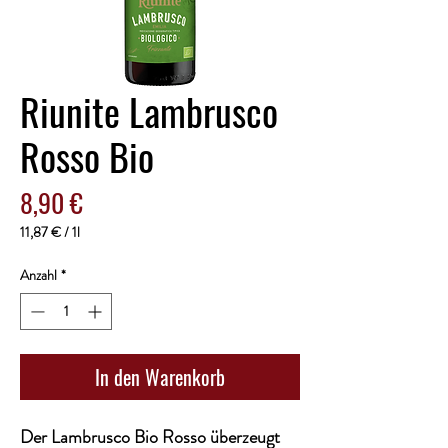
Riunite Lambrusco
Rosso Bio
Preis
8,90 €
11,87 €
/
1l
11,87 €
pro
Anzahl
*
1
Liter
In den Warenkorb
Der Lambrusco Bio Rosso überzeugt