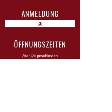
ANMELDUNG
GO
ÖFFNUNGSZEITEN
Mo-Di: geschlossen
Mi-Do: 15-18 Uhr
Fr: 10-12 Uhr & 15-22 Uhr mit Bistro
Sa: 11-13 Uhr
Sonntag / Feiertage: geschlossen
RESERVIERUNG FÜR BISTRO
BESUCH EMPFOHLEN!