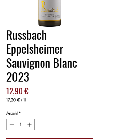
Russbach
Eppelsheimer
Sauvignon Blanc
2023
Preis
12,90 €
17,20 €
/
1l
17,20 €
pro
Anzahl
*
1
Liter