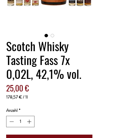
Scotch Whisky
Tasting Fass 7x
0,02L, 42,1% vol.
Preis
25,00 €
178,57 €
/
1l
178,57 €
pro
Anzahl
*
1
Liter