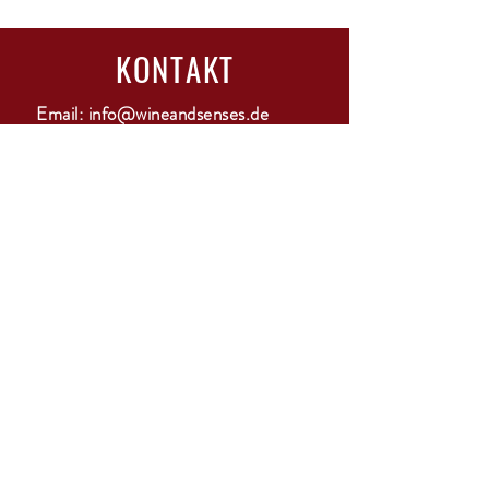
KONTAKT
Email:
info@wineandsenses.de
Tel & WhatsApp:
0177 1801481
Adresse:
Harksheider Weg 116, 25451
Quickborn
ANMELDUNG
GO
ÖFFNUNGSZEITEN
Mo-Di: geschlossen
Mi-Do: 15-18 Uhr