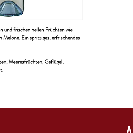
Restsüsse: ca. 13,9g/L
Restsäure: ca. 7,1 g/L
Region: Vinho Verde
Enhält Sulfite: ja
Rebsorte: Arinto, Loure
n und frischen hellen Früchten wie
Temperatur: von 6 – 8
 Melone. Ein spritziges, erfrischendes
hten, Meeresfrüchten, Geflügel,
t.