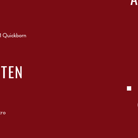
1 Quickborn
ITEN
tro