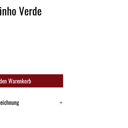
inho Verde
 den Warenkorb
zeichnung