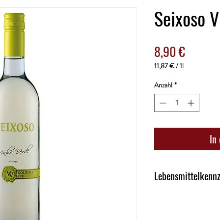
Seixoso V
Preis
8,90 €
11,87 €
/
1l
11,87 €
pro
Anzahl
*
1
Liter
In
Lebensmittelkenn
Kategorie: Weisswein
Land: Portugal
Alkoholgehalt: 9,5%