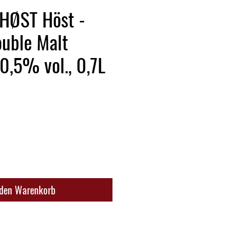
 HØST Höst -
uble Malt
0,5% vol., 0,7L
 den Warenkorb