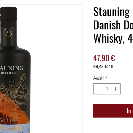
Stauning
Danish Do
Whisky, 4
Preis
47,90 €
68,43 €
/
1l
68,43 €
pro
Anzahl
*
1
Liter
In