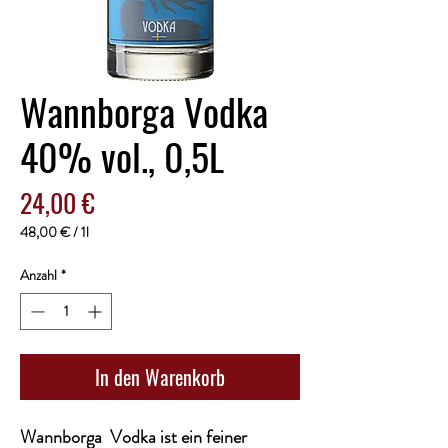
Wannborga Vodka
40% vol., 0,5L
Preis
24,00 €
48,00 €
/
1l
48,00 €
pro
Anzahl
*
1
Liter
In den Warenkorb
Wannborga Vodka
ist ein feiner