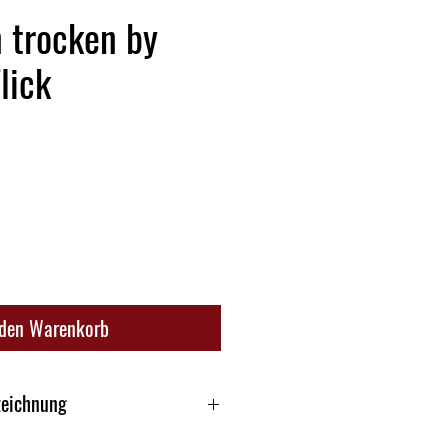
 trocken by
lick
 den Warenkorb
zeichnung