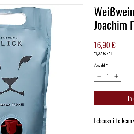
Weißwein
Joachim F
Preis
16,90 €
11,27 €
/
1l
11,27 €
pro
Anzahl
*
1
Liter
In
Lebensmittelkenn
Kategorie: Weißwein