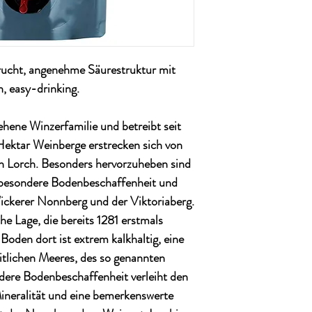
Land: Deutschland
Alkoholgehalt: 12%
Restsüße: ca. 7,0 g/L
Gesamtsäure: ca. 6,1 g/
Frucht, angenehme Säurestruktur mit
Qualitätsstufe: QbA
Ausbau: Stahltank
, easy-drinking.
Region: Wicker, Rhein
Enhält Sulfite: ja
sehene Winzerfamilie und betreibt seit
Rebsorte: Cabernet Bla
Temperatur: von 10-12
ektar Weinberge erstrecken sich von
 Lorch. Besonders hervorzuheben sind
e besondere Bodenbeschaffenheit und
ickerer Nonnberg und der Viktoriaberg.
he Lage, die bereits 1281 erstmals
Boden dort ist extrem kalkhaltig, eine
itlichen Meeres, des so genannten
dere Bodenbeschaffenheit verleiht den
ineralität und eine bemerkenswerte