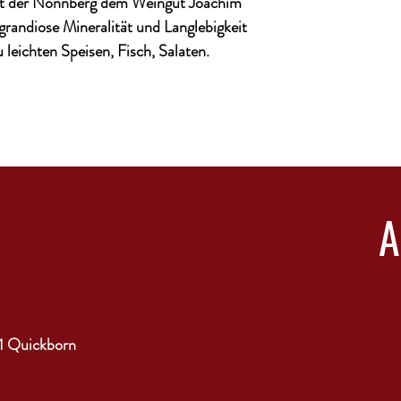
ört der Nonnberg dem Weingut Joachim
grandiose Mineralität und Langlebigkeit
 leichten Speisen, Fisch, Salaten.
1 Quickborn