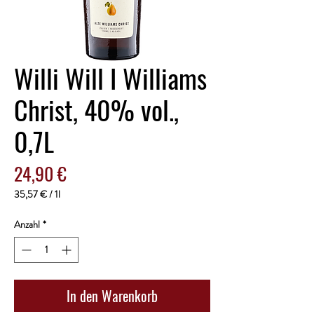
Willi Will I Williams
Christ, 40% vol.,
0,7L
Preis
24,90 €
35,57 €
/
1l
35,57 €
pro
Anzahl
*
1
Liter
In den Warenkorb