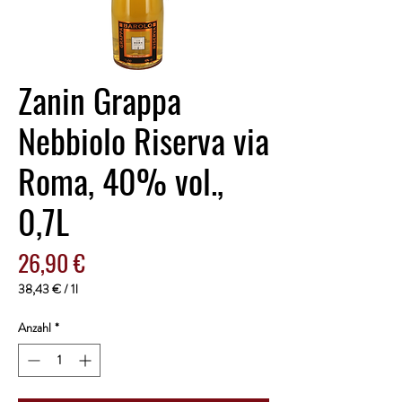
Zanin Grappa
Nebbiolo Riserva via
Roma, 40% vol.,
0,7L
Preis
26,90 €
38,43 €
/
1l
38,43 €
pro
Anzahl
*
1
Liter