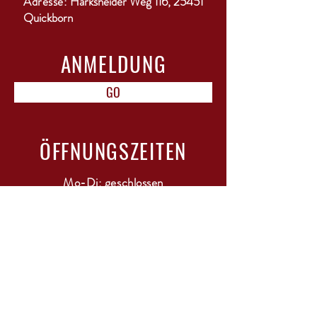
Adresse:
Harksheider Weg 116, 25451
Quickborn
ANMELDUNG
GO
ÖFFNUNGSZEITEN
Mo-Di: geschlossen
Mi-Do: 15-18 Uhr
Fr: 10-12 Uhr & 15-22 Uhr mit Bistro
Sa: 11-13 Uhr
Sonntag / Feiertage: geschlossen
RESERVIERUNG FÜR BISTRO