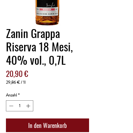
Zanin Grappa
Riserva 18 Mesi,
40% vol., 0,7L
Preis
20,90 €
29,86 €
/
1l
29,86 €
pro
Anzahl
*
1
Liter
In den Warenkorb