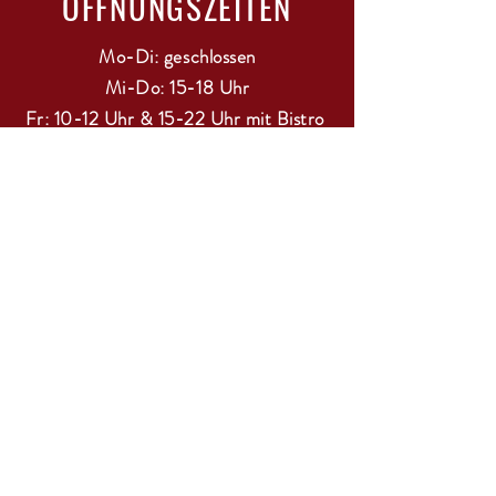
ÖFFNUNGSZEITEN
Mo-Di: geschlossen
Mi-Do: 15-18 Uhr
Fr: 10-12 Uhr & 15-22 Uhr mit Bistro
Sa: 11-13 Uhr
Sonntag / Feiertage: geschlossen
RESERVIERUNG FÜR BISTRO
BESUCH EMPFOHLEN!
Tel & WhatsApp:
0177 1801481
Email:
info@wineandsenses.de
Soziale Medien