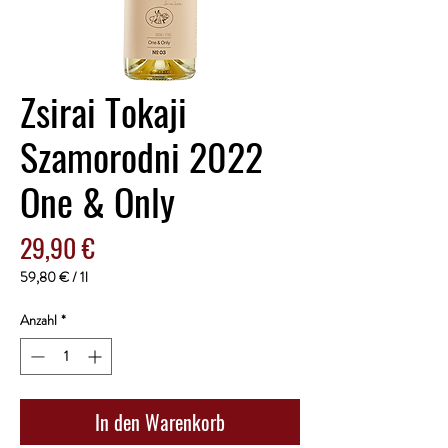
Zsirai Tokaji
Szamorodni 2022
One & Only
Preis
29,90 €
59,80 €
/
1l
59,80 €
pro
Anzahl
*
1
Liter
In den Warenkorb