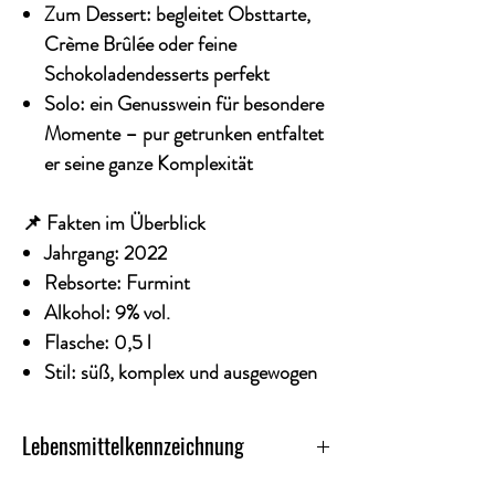
Zum Dessert
: begleitet Obsttarte,
Crème Brûlée oder feine
Schokoladendesserts perfekt
Solo
: ein Genusswein für besondere
Momente – pur getrunken entfaltet
er seine ganze Komplexität
📌 Fakten im Überblick
Jahrgang:
2022
Rebsorte:
Furmint
Alkohol:
9%
vol.
Flasche:
0,5 l
Stil:
süß
, komplex und ausgewogen
Lebensmittelkennzeichnung
Weinart - Weisswein (lieblich)/Süßer