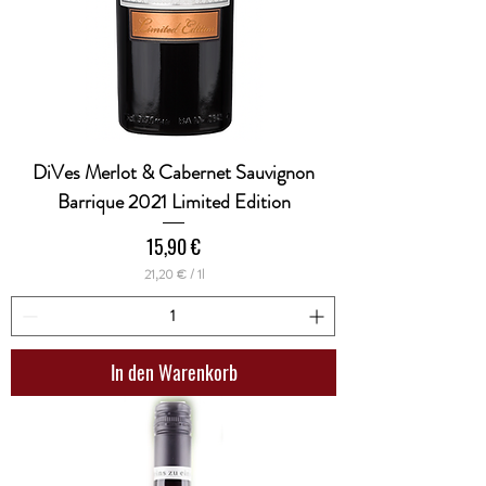
DiVes Merlot & Cabernet Sauvignon
Barrique 2021 Limited Edition
Preis
15,90 €
21,20 €
/
1l
2
1
,
2
0
In den Warenkorb
€
p
r
o
1
L