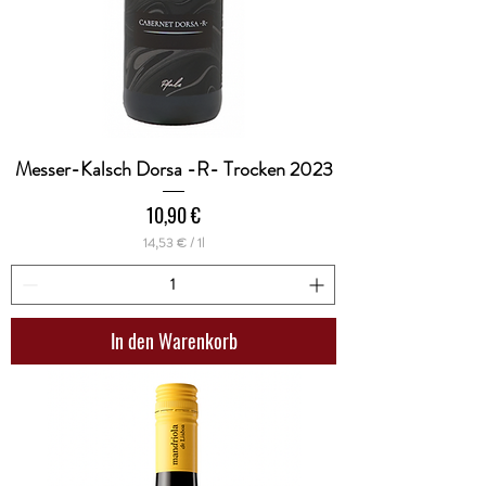
Messer-Kalsch Dorsa -R- Trocken 2023
Preis
10,90 €
14,53 €
/
1l
1
4
,
5
3
In den Warenkorb
€
p
r
o
1
L
i
t