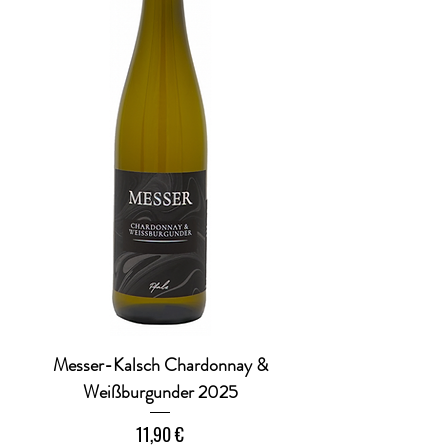
e
r
Messer-Kalsch Chardonnay &
Weißburgunder 2025
Preis
11,90 €