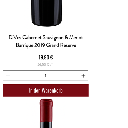
DiVes Cabernet Sauvignon & Merlot
Barrique 2019 Grand Reserve
Preis
19,90 €
26,53 €
/
1l
2
6
,
5
3
In den Warenkorb
€
p
r
o
1
L
i