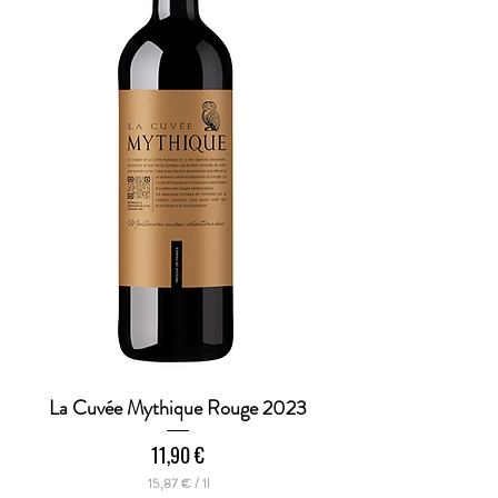
t
e
r
La Cuvée Mythique Rouge 2023
Preis
11,90 €
15,87 €
/
1l