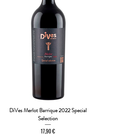
t
e
r
DiVes Merlot Barrique 2022 Special
Selection
Preis
17,90 €