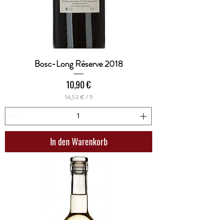
Bosc-Long Réserve 2018
Preis
10,90 €
14,53 €
/
1l
1
4
,
5
3
In den Warenkorb
€
p
r
o
1
L
i
t
e