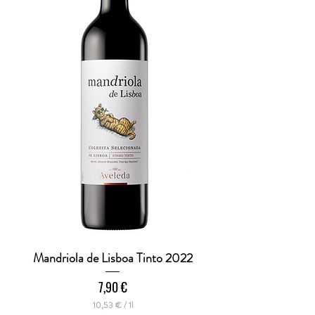
e
r
Mandriola de Lisboa Tinto 2022
Preis
7,90 €
10,53 €
/
1l