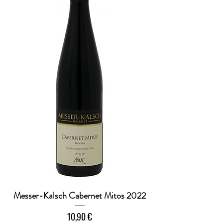
i
t
e
r
Messer-Kalsch Cabernet Mitos 2022
Preis
10,90 €