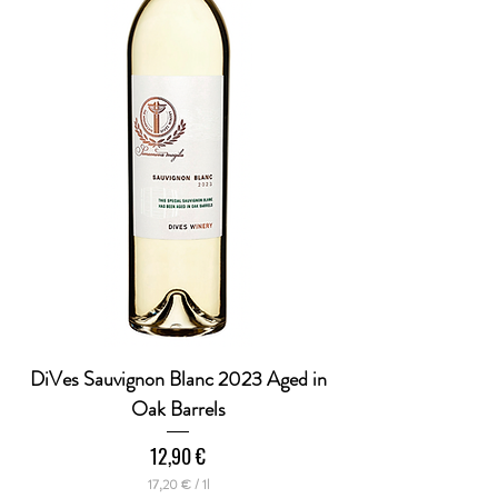
r
DiVes Sauvignon Blanc 2023 Aged in
Oak Barrels
Preis
12,90 €
17,20 €
/
1l