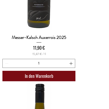
Messer-Kalsch Auxerrois 2025
Preis
11,90 €
15,87 €
/
1l
1
5
,
8
7
In den Warenkorb
€
p
r
o
1
L
i
t