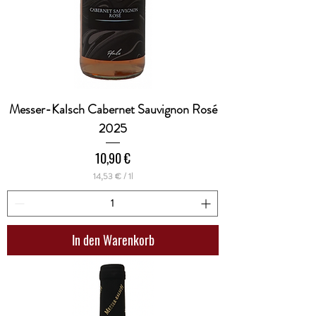
Messer-Kalsch Cabernet Sauvignon Rosé
2025
Preis
10,90 €
14,53 €
/
1l
1
4
,
5
3
In den Warenkorb
€
p
r
o
1
L