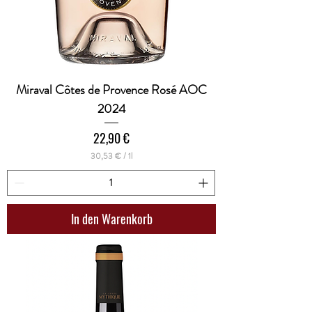
Miraval Côtes de Provence Rosé AOC
2024
Preis
22,90 €
30,53 €
/
1l
3
0
,
5
3
In den Warenkorb
€
p
r
o
1
L
i